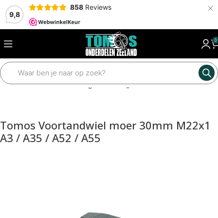
×
858
Reviews
9,8
0
nisch
Tandwielen en kettingen
Ketting en tandwiel toebehoren
Tomos Voortandwiel moer 30mm M22x1
A3 / A35 / A52 / A55