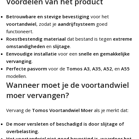
Voordelen van het product
Betrouwbare en stevige bevestiging
voor het
voortandwiel
, zodat je
aandrijfsysteem
goed
functioneert.
Roestbestendig materiaal
dat bestand is tegen
extreme
omstandigheden
en
slijtage
.
Eenvoudige installatie
voor een
snelle en gemakkelijke
vervanging
.
Perfecte pasvorm
voor de
Tomos A3
,
A35
,
A52
, en
A55
modellen.
Wanneer moet je de voortandwiel
moer vervangen?
Vervang de
Tomos Voortandwiel Moer
als je merkt dat:
De moer versleten of beschadigd is door slijtage of
overbelasting.
Het voortandwiel niet goed bevestigd is, waardoor het