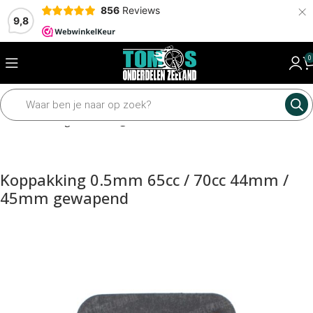
×
856
Reviews
9,8
0
Home
Pakkingen
Pakkingen los
Koppakking 0.5mm 65cc / 70cc 44mm /
45mm gewapend