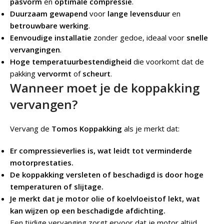
pasvorm
en
optimale compressie
.
Duurzaam gewapend
voor
lange levensduur
en
betrouwbare werking
.
Eenvoudige installatie
zonder gedoe, ideaal voor
snelle
vervangingen
.
Hoge temperatuurbestendigheid
die voorkomt dat de
pakking
vervormt
of
scheurt
.
Wanneer moet je de koppakking
vervangen?
Vervang de
Tomos Koppakking
als je merkt dat:
Er compressieverlies is, wat leidt tot verminderde
motorprestaties.
De koppakking versleten of beschadigd is door hoge
temperaturen of slijtage.
Je merkt dat je motor olie of koelvloeistof lekt, wat
kan wijzen op een beschadigde afdichting.
Een tijdige vervanging zorgt ervoor dat je motor altijd