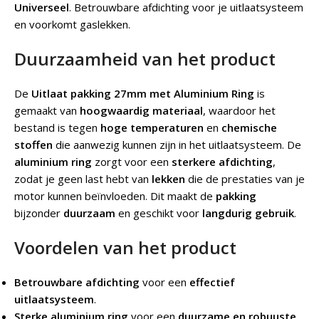
Universeel
.
Betrouwbare afdichting voor je uitlaatsysteem
en voorkomt gaslekken.
Duurzaamheid van het product
De
Uitlaat pakking 27mm met Aluminium Ring
is
gemaakt van
hoogwaardig materiaal
, waardoor het
bestand is tegen
hoge temperaturen
en
chemische
stoffen
die aanwezig kunnen zijn in het uitlaatsysteem. De
aluminium ring
zorgt voor een
sterkere afdichting
,
zodat je geen last hebt van
lekken
die de prestaties van je
motor kunnen beïnvloeden. Dit maakt de
pakking
bijzonder
duurzaam
en geschikt voor
langdurig gebruik
.
Voordelen van het product
Betrouwbare afdichting
voor een
effectief
uitlaatsysteem
.
Sterke aluminium ring
voor een
duurzame en robuuste