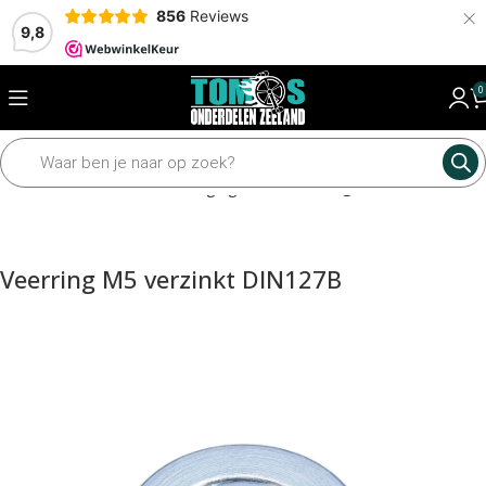
×
856
Reviews
9,8
0
Home
Framedelen
Bevestiging materiaal
Ringen
Veerring M5 verzinkt DIN127B