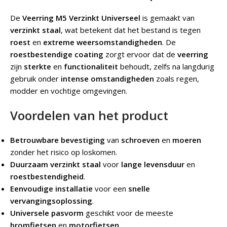
De
Veerring M5 Verzinkt Universeel
is gemaakt van
verzinkt staal
, wat betekent dat het bestand is tegen
roest
en
extreme weersomstandigheden
. De
roestbestendige coating
zorgt ervoor dat de
veerring
zijn
sterkte
en
functionaliteit
behoudt, zelfs na langdurig
gebruik onder
intense omstandigheden
zoals regen,
modder en vochtige omgevingen.
Voordelen van het product
Betrouwbare bevestiging
van
schroeven
en
moeren
zonder het risico op loskomen.
Duurzaam verzinkt staal
voor
lange levensduur
en
roestbestendigheid
.
Eenvoudige installatie
voor een
snelle
vervangingsoplossing
.
Universele pasvorm
geschikt voor de meeste
bromfietsen
en
motorfietsen
.