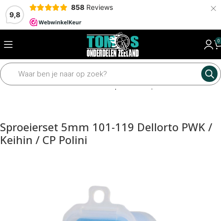
×
858
Reviews
9,8
0
Home
Motordelen
Carburateur
Sproeiers
Sproeier set
Sproeierset 5mm 101-119 Dellorto PWK /
Keihin / CP Polini