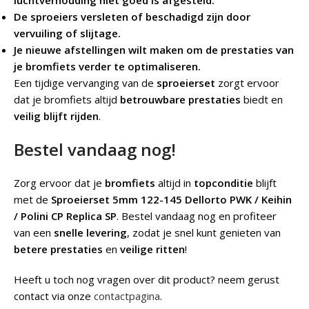
luchtverhouding niet goed is afgesteld.
De sproeiers versleten of beschadigd zijn door
vervuiling of slijtage.
Je nieuwe afstellingen wilt maken om de prestaties van
je bromfiets verder te optimaliseren.
Een tijdige vervanging van de
sproeierset
zorgt ervoor
dat je bromfiets altijd
betrouwbare prestaties
biedt en
veilig blijft rijden
.
Bestel vandaag nog!
Zorg ervoor dat je
bromfiets
altijd in
topconditie
blijft
met de
Sproeierset 5mm 122-145 Dellorto PWK / Keihin
/ Polini CP Replica SP
. Bestel vandaag nog en profiteer
van een
snelle levering
, zodat je snel kunt genieten van
betere prestaties
en
veilige ritten
!
Heeft u toch nog vragen over dit product? neem gerust
contact via onze
contactpagina
.