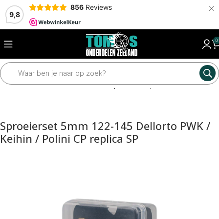
×
856
Reviews
9,8
0
Home
Motordelen
Carburateur
Sproeiers
Sproeier set
Sproeierset 5mm 122-145 Dellorto PWK /
Keihin / Polini CP replica SP