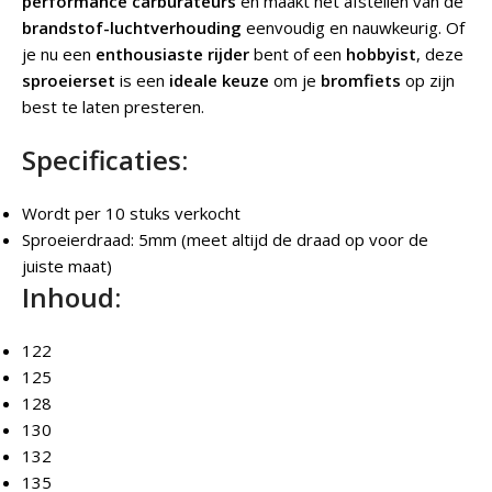
performance carburateurs
en maakt het afstellen van de
brandstof-luchtverhouding
eenvoudig en nauwkeurig. Of
je nu een
enthousiaste rijder
bent of een
hobbyist
, deze
sproeierset
is een
ideale keuze
om je
bromfiets
op zijn
best te laten presteren.
Specificaties:
Wordt per 10 stuks verkocht
Sproeierdraad: 5mm (meet altijd de draad op voor de
juiste maat)
Inhoud:
122
125
128
130
132
135