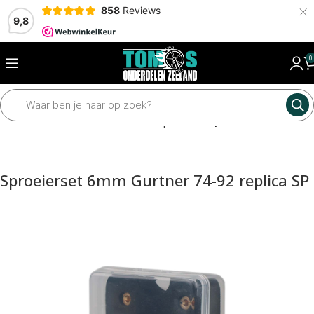
×
858
Reviews
9,8
0
Home
Motordelen
Carburateur
Sproeiers
Sproeier set
Sproeierset 6mm Gurtner 74-92 replica SP