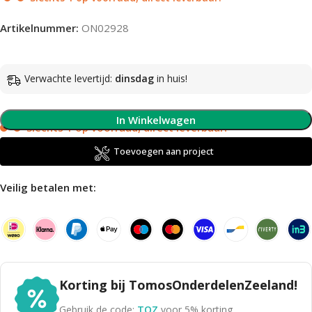
Artikelnummer:
ON02928
Verwachte levertijd:
dinsdag
in huis!
In Winkelwagen
Slechts 1 op voorraad, direct leverbaar!
Toevoegen aan project
Veilig betalen met:
Korting bij TomosOnderdelenZeeland!
Gebruik de code:
TOZ
voor 5% korting.