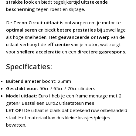
strakke look
en biedt tegelijkertijd
uitstekende
bescherming
tegen roest en slijtage.
De
Tecno Circuit uitlaat
is ontworpen om je motor te
optimaliseren
en biedt
betere prestaties
bij zowel lage
als hoge snelheden. Het
geavanceerde ontwerp
van de
uitlaat verhoogt de
efficiëntie
van je motor, wat zorgt
voor
snellere acceleratie
en een
directere gasrespons
.
Specificaties:
Buitendiameter bocht:
25mm
Geschikt voor:
50cc / 65cc / 70cc cilinders
Model uitlaat:
Euro1 heb je een frame montage met 2
gaten? Bestel een Euro2 uitlaatsteun mee
LET OP!
De uitlaat is blank dat betekend ruw onbehandeld
staal. Het materiaal kan dus kleine krasjes/plekjes
bevatten.