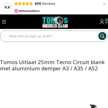
×
856
Reviews
9,8
0
Home
Motordelen
Uitlaat
Uitlaten
Tomos Uitlaat 25mm Tecno Circuit blank
met aluminium demper A3 / A35 / A52