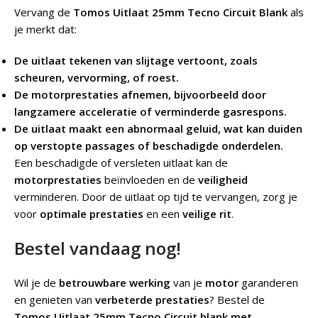
Vervang de
Tomos Uitlaat 25mm Tecno Circuit Blank
als
je merkt dat:
De uitlaat tekenen van slijtage vertoont, zoals
scheuren, vervorming, of roest.
De motorprestaties afnemen, bijvoorbeeld door
langzamere acceleratie of verminderde gasrespons.
De uitlaat maakt een abnormaal geluid, wat kan duiden
op verstopte passages of beschadigde onderdelen.
Een beschadigde of versleten uitlaat kan de
motorprestaties
beïnvloeden en de
veiligheid
verminderen. Door de uitlaat op tijd te vervangen, zorg je
voor
optimale prestaties
en een
veilige rit
.
Bestel vandaag nog!
Wil je de
betrouwbare werking
van je
motor
garanderen
en genieten van
verbeterde prestaties
? Bestel de
Tomos Uitlaat 25mm Tecno Circuit blank met