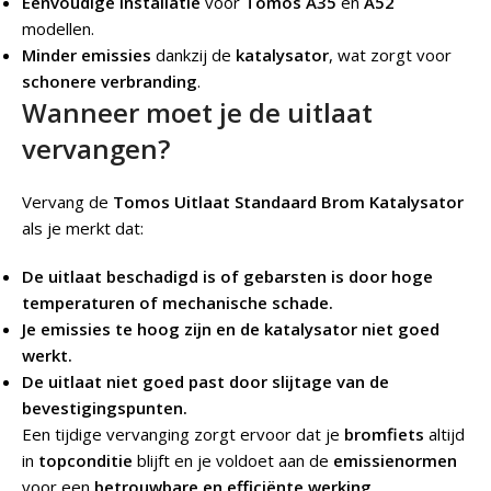
Eenvoudige installatie
voor
Tomos A35
en
A52
modellen.
Minder emissies
dankzij de
katalysator
, wat zorgt voor
schonere verbranding
.
Wanneer moet je de uitlaat
vervangen?
Vervang de
Tomos Uitlaat Standaard Brom Katalysator
als je merkt dat:
De uitlaat beschadigd is of gebarsten is door hoge
temperaturen of mechanische schade.
Je emissies te hoog zijn en de katalysator niet goed
werkt.
De uitlaat niet goed past door slijtage van de
bevestigingspunten.
Een tijdige vervanging zorgt ervoor dat je
bromfiets
altijd
in
topconditie
blijft en je voldoet aan de
emissienormen
voor een
betrouwbare en efficiënte werking
.