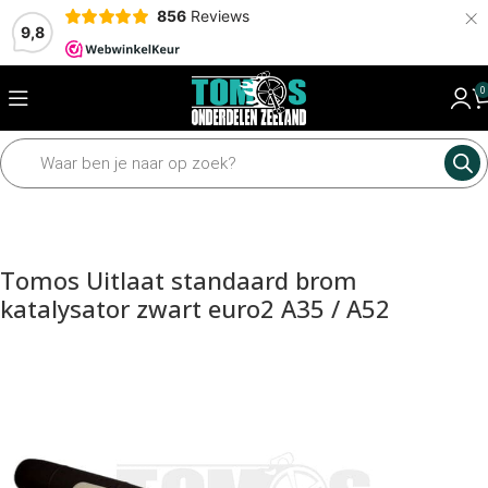
×
856
Reviews
9,8
0
Home
Motordelen
Uitlaat
Uitlaten
Tomos Uitlaat standaard brom
katalysator zwart euro2 A35 / A52