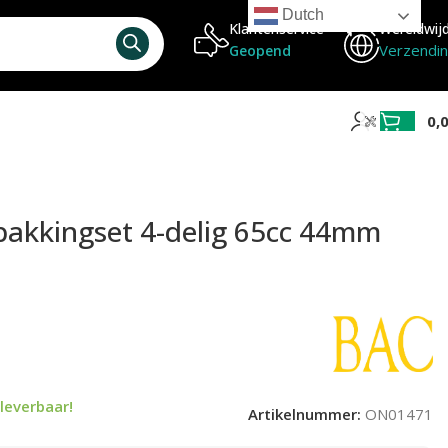
Dutch
Klantenservice
Wereldwij
Verzendi
Geopend
0,
pakkingset 4-delig 65cc 44mm
leverbaar!
Artikelnummer:
ON01471