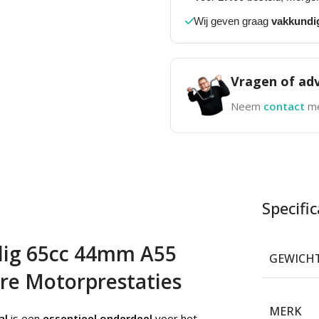
Wij geven graag
vakkundi
Vragen of adv
Neem
contact
me
Specific
elig 65cc 44mm A55
GEWICH
are Motorprestaties
MERK
al
is een
essentieel onderdeel
voor het