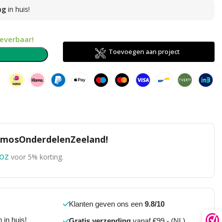
ag
in huis!
leverbaar!
Toevoegen aan project
n
TomosOnderdelenZeeland!
OZ
voor 5% korting.
Klanten geven ons een
9.8/10
 in huis!
Gratis verzending
vanaf €99,- (NL)