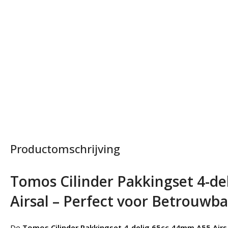
Productomschrijving
Tomos Cilinder Pakkingset 4-d
Airsal – Perfect voor Betrouwb
De
Tomos Cilinder Pakkingset 4-delig 65cc 44mm A55 Airs