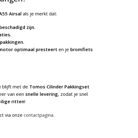
A55 Airsal
als je merkt dat:
beschadigd zijn.
aties.
 pakkingen.
motor optimaal presteert
en je
bromfiets
e
blijft met de
Tomos Cilinder Pakkingset
teer van een
snelle levering
, zodat je snel
ilige ritten
!
ct via onze
contactpagina
.