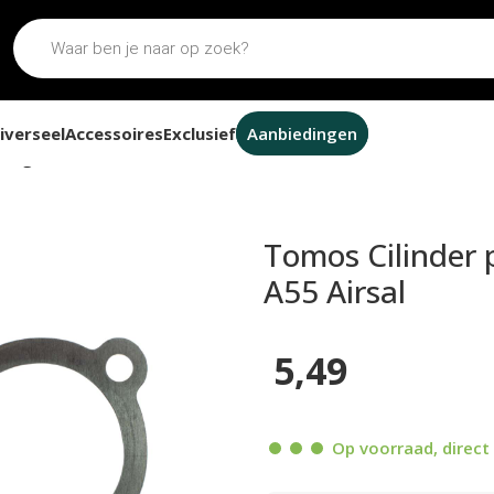
iverseel
Accessoires
Exclusief
Aanbiedingen
delig 65cc 44mm A55 Airsal
Tomos Cilinder 
A55 Airsal
5,49
Op voorraad, direct 