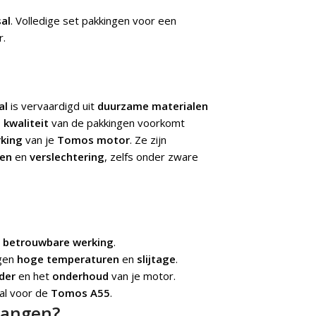
al
.
Volledige set pakkingen voor een
r.
al
is vervaardigd uit
duurzame materialen
 kwaliteit
van de pakkingen voorkomt
rking
van je
Tomos motor
. Ze zijn
gen
en
verslechtering
, zelfs onder zware
n
betrouwbare werking
.
egen
hoge temperaturen
en
slijtage
.
nder
en het
onderhoud
van je motor.
aal voor de
Tomos A55
.
vangen?