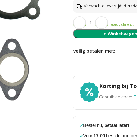
Verwachte levertijd:
dinsd
Op voorraad, direct 
In Winkelwage
Veilig betalen met:
Korting bij 
Gebruik de code:
T
Bestel nu,
betaal later!
Voor
17:00
besteld, morgen