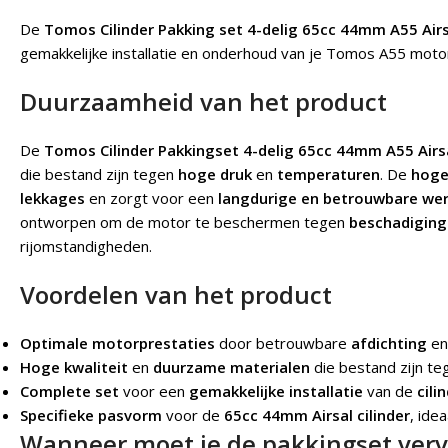
De
Tomos Cilinder Pakking set 4-delig 65cc 44mm A55 Airs
gemakkelijke installatie en onderhoud van je Tomos A55 moto
Duurzaamheid van het product
De
Tomos Cilinder Pakkingset 4-delig 65cc 44mm A55 Airs
die bestand zijn tegen
hoge druk
en
temperaturen
. De
hoge
lekkages
en zorgt voor een
langdurige en betrouwbare we
ontworpen om de motor te beschermen tegen
beschadigin
rijomstandigheden.
Voordelen van het product
Optimale motorprestaties
door betrouwbare
afdichting
e
Hoge kwaliteit
en
duurzame materialen
die bestand zijn t
Complete set
voor een
gemakkelijke installatie
van de
cili
Specifieke pasvorm
voor de
65cc 44mm Airsal cilinder
, ide
Wanneer moet je de pakkingset ver