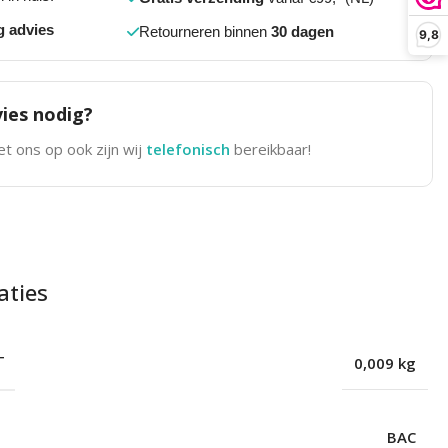
g advies
Retourneren binnen
30 dagen
9,8
ies nodig?
t ons op ook zijn wij
telefonisch
bereikbaar!
aties
T
0,009 kg
BAC