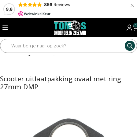
×
856
Reviews
9,8
0
Home
Pakkingen
Pakkingen los
Scooter uitlaatpakking ovaal met ring
27mm DMP