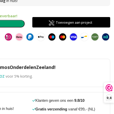
dag
in huis!
leverbaar!
Toevoegen aan project
n
TomosOnderdelenZeeland!
OZ
voor 5% korting.
9,8
Klanten geven ons een
9.8/10
 in huis!
Gratis verzending
vanaf €99,- (NL)