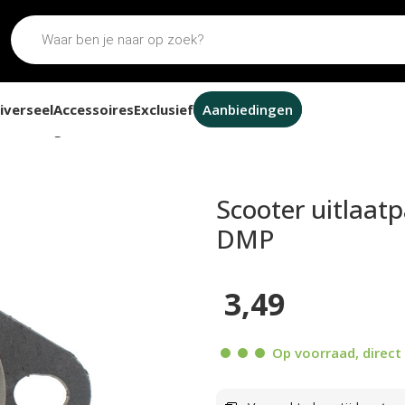
iverseel
Accessoires
Exclusief
Aanbiedingen
al met ring 34mm DMP
Scooter uitlaat
DMP
3,49
Op voorraad, direct 