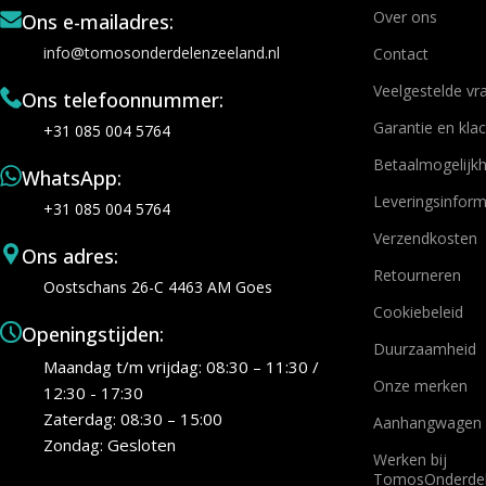
Over ons
Ons e-mailadres:
info@tomosonderdelenzeeland.nl
Contact
Veelgestelde vr
Ons telefoonnummer:
Garantie en kla
+31 085 004 5764
Betaalmogelijk
WhatsApp:
Leveringsinform
+31 085 004 5764
Verzendkosten
Ons adres:
Retourneren
Oostschans 26-C 4463 AM Goes
Cookiebeleid
Openingstijden:
Duurzaamheid
Maandag t/m vrijdag: 08:30 – 11:30 /
Onze merken
12:30 - 17:30
Zaterdag: 08:30 – 15:00
Aanhangwagen 
Zondag: Gesloten
Werken bij
TomosOnderdel