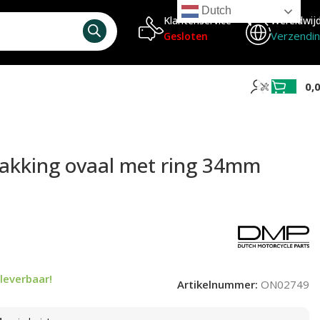
Dutch
Klantenservice
Wereldwij
Verzendi
Gesloten
0,
pakking ovaal met ring 34mm
leverbaar!
Artikelnummer:
ON02749