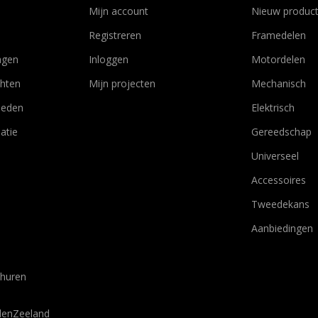
Mijn account
Nieuw produc
Registreren
Framedelen
agen
Inloggen
Motordelen
chten
Mijn projecten
Mechanisch
heden
Elektrisch
atie
Gereedschap
Universeel
Accessoires
Tweedekans
Aanbiedingen
huren
enZeeland