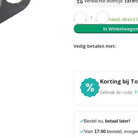
Verwachte levertijd:
zater
Op voorraad, direct 
In Winkelwage
Veilig betalen met:
Korting bij 
Gebruik de code:
T
Bestel nu,
betaal later!
Voor
17:00
besteld, morgen