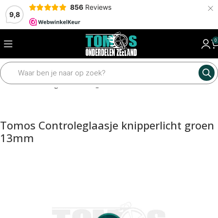
×
856
Reviews
9,8
0
Home
Verlichting
Verlichting toebehoren
Tomos Controleglaasje knipperlicht groen
13mm